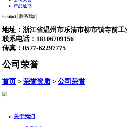
产品证书
Contact│联系我们
地址：浙江省温州市乐清市柳市镇寺前工业
联系电话：18106709156
传真：0577-62297775
公司荣誉
首页
>
荣誉资质
>
公司荣誉
关于我们