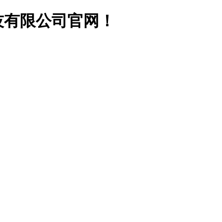
技有限公司官网！