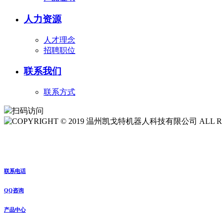
人力资源
人才理念
招聘职位
联系我们
联系方式
扫码访问
COPYRIGHT © 2019 温州凯戈特机器人科技有限公司 ALL RI
联系电话
QQ咨询
产品中心