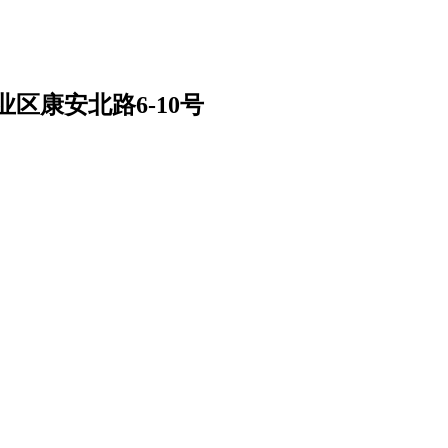
区康安北路6-10号